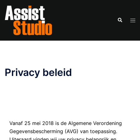
Ga
naar
Zoeken
de
Tog
inhoud
men
Privacy beleid
Vanaf 25 mei 2018 is de Algemene Verordening
Gegevensbescherming (AVG) van toepassing.
Uiteraard vinden wij uw privacy belangrijk en